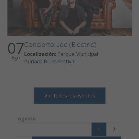
07
Concierto Jac (Electric)
Localización:
Parque Municipal
Ago
Burlada Blues Festival
Ver todos los eventos
Agosto
Lunes
Martes
Miércoles
Jueves
Viernes
Sábado
Dom
1
2