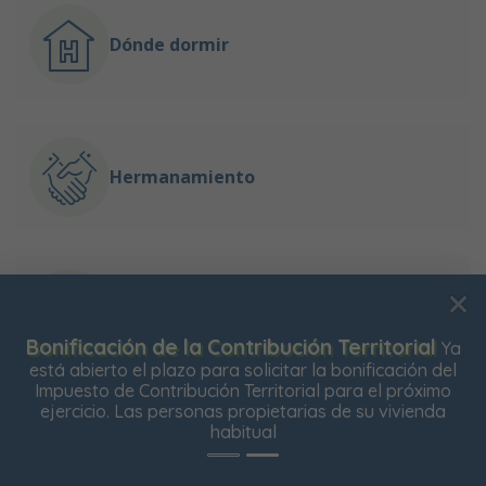
Dónde dormir
Hermanamiento
Guía de Interés
Bonificación de la Contribución Territorial
Ya
Usamos cookies para mejorar su experiencia de
está abierto el plazo para solicitar la bonificación del
navegación en nuestra web, para mostrarle contenidos
Impuesto de Contribución Territorial para el próximo
personalizados y analizar el tráfico de nuestra web.
ejercicio. Las personas propietarias de su vivienda
habitual
Aceptar todas
Rechazar todas
Configurar