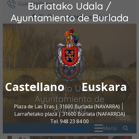
Burlatako Udala /
Ir al contenido
Guía Teléfonos
Ayuntamiento de Burlada
Castellano
Euskara
facebook
twitter
instagram
Castellano
Euskara
Burlatako Udala /
Ayuntamiento de
Plaza de Las Eras | 31600 Burlada (NAVARRA)
Burlada
Larrañetako plaza | 31600 Burlata (NAFARROA)
Tel. 948 23 84 00
Buscar:
" . _
Menú
oac@burlada.es