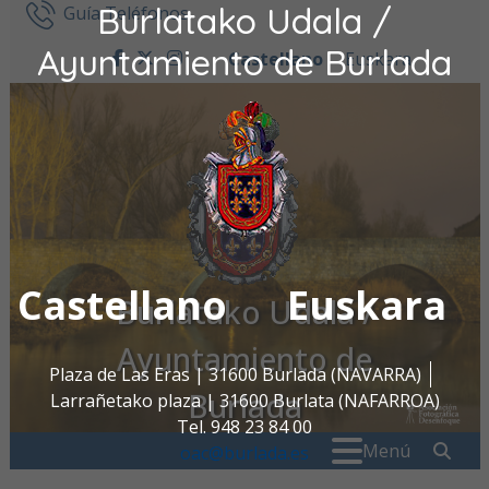
Burlatako Udala /
Ir al contenido
Guía Teléfonos
Ayuntamiento de Burlada
Castellano
Euskara
facebook
twitter
instagram
Castellano
Euskara
Burlatako Udala /
Ayuntamiento de
Plaza de Las Eras | 31600 Burlada (NAVARRA)
Burlada
Larrañetako plaza | 31600 Burlata (NAFARROA)
Tel. 948 23 84 00
Buscar:
" . _
Menú
oac@burlada.es