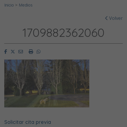
Inicio
>
Medios
Volver
1709882362060
Facebook
Twitter
Email
Imprimir
Whatsapp
Solicitar cita previa