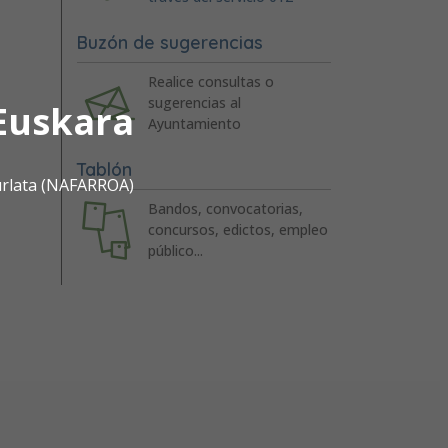
Buzón de sugerencias
Realice consultas o
sugerencias al
Euskara
Ayuntamiento
Tablón
urlata (NAFARROA)
Bandos, convocatorias,
concursos, edictos, empleo
público...