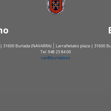
no
s | 31600 Burlada (NAVARRA)
Larrañetako plaza | 31600 B
Tel. 948 23 84 00
oac@burlada.es