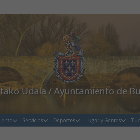
atako Udala / Ayuntamiento de Bu
iento
Servicios
Deportes
Lugar y Gentes
Tur