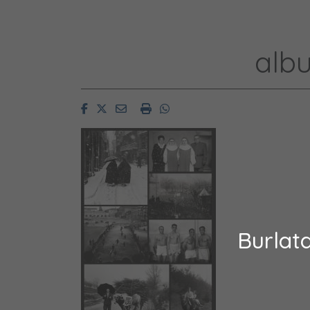
alb
Facebook
Twitter
Email
Imprimir
Whatsapp
Burlat