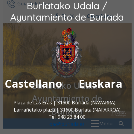
Burlatako Udala /
Ir al contenido
Guía Teléfonos
Ayuntamiento de Burlada
Castellano
facebook
twitter
instagram
Castellano
Euskara
Burlatako Udala /
Ayuntamiento de
Plaza de Las Eras | 31600 Burlada (NAVARRA)
Burlada
Larrañetako plaza | 31600 Burlata (NAFARROA)
Tel. 948 23 84 00
Buscar:
" . _
Menú
oac@burlada.es