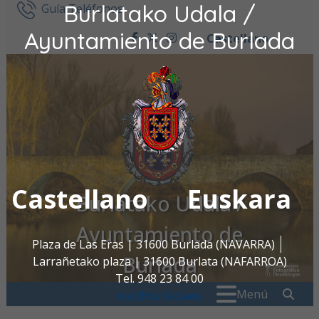
Burlatako Udala /
Ir al contenido
Guía Teléfonos
Ayuntamiento de Burlada
Castellano
facebook
twitter
instagram
Castellano
Euskara
Burlatako Udala /
Ayuntamiento de
Plaza de Las Eras | 31600 Burlada (NAVARRA)
Burlada
Larrañetako plaza | 31600 Burlata (NAFARROA)
Tel. 948 23 84 00
Buscar:
" . _
Menú
oac@burlada.es