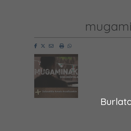
mugamin
Facebook
Twitter
Email
Imprimir
Whatsapp
Burlat