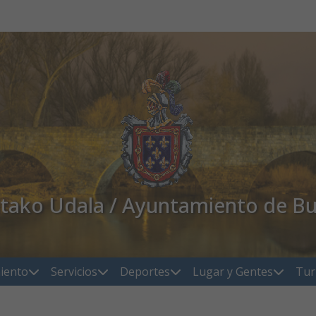
atako Udala / Ayuntamiento de Bu
iento
Servicios
Deportes
Lugar y Gentes
Tur