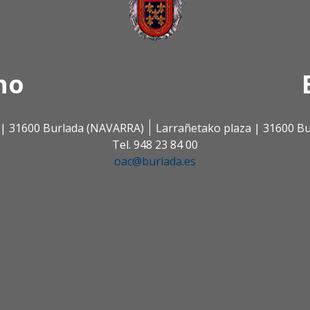
no
s | 31600 Burlada (NAVARRA)
Larrañetako plaza | 31600 B
Tel. 948 23 84 00
oac@burlada.es