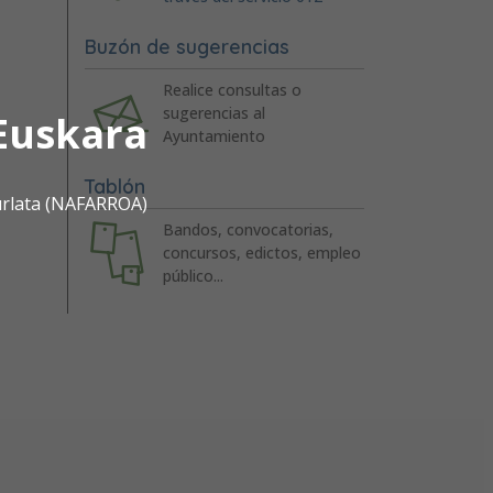
Buzón de sugerencias
Realice consultas o
sugerencias al
Euskara
Ayuntamiento
Tablón
urlata (NAFARROA)
Bandos, convocatorias,
concursos, edictos, empleo
público...