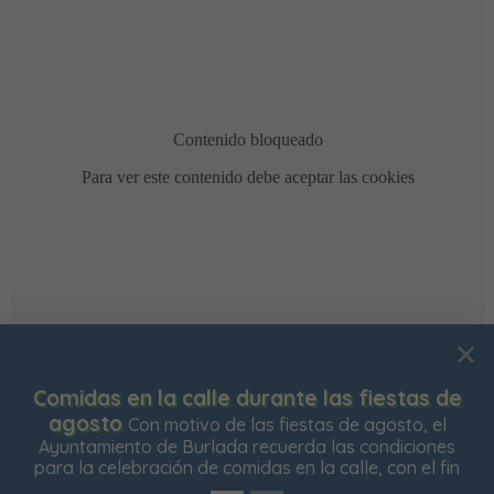
Usamos cookies para mejorar su experiencia de
Comidas en la calle durante las fiestas de
navegación en nuestra web, para mostrarle contenidos
agosto
Con motivo de las fiestas de agosto, el
personalizados y analizar el tráfico de nuestra web.
Ayuntamiento de Burlada recuerda las condiciones
para la celebración de comidas en la calle, con el fin
Aceptar todas
Rechazar todas
Configurar