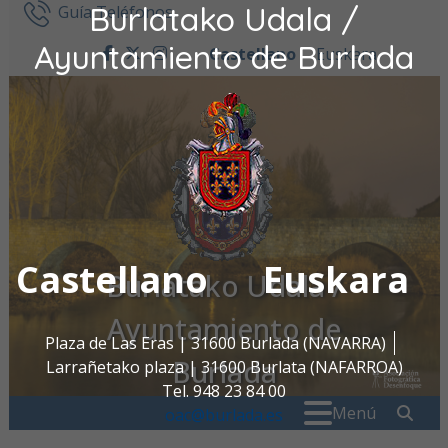
Burlatako Udala /
Ir al contenido
Guía Teléfonos
Ayuntamiento de Burlada
Castellano
Euskara
facebook
twitter
instagram
Castellano
Euskara
Burlatako Udala /
Ayuntamiento de
Plaza de Las Eras | 31600 Burlada (NAVARRA)
Burlada
Larrañetako plaza | 31600 Burlata (NAFARROA)
Tel. 948 23 84 00
Buscar:
" . _
Menú
oac@burlada.es