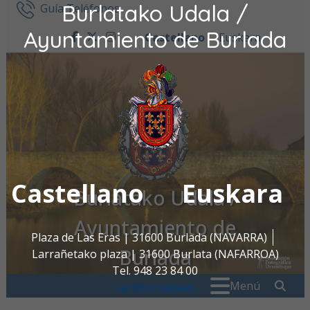
Burlatako Udala /
Ir al contenido
Guía Teléfonos
Ayuntamiento de Burlada
Castellano
Euskara
facebook
twitter
instagram
Castellano
Euskara
Burlatako Udala /
Ayuntamiento de
Plaza de Las Eras | 31600 Burlada (NAVARRA)
Burlada
Larrañetako plaza | 31600 Burlata (NAFARROA)
Tel. 948 23 84 00
Buscar:
" . _
Menú
oac@burlada.es