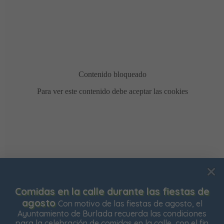
Usamos cookies para mejorar su experiencia de
Comidas en la calle durante las fiestas de
navegación en nuestra web, para mostrarle contenidos
agosto
Con motivo de las fiestas de agosto, el
personalizados y analizar el tráfico de nuestra web.
Ayuntamiento de Burlada recuerda las condiciones
para la celebración de comidas en la calle, con el fin