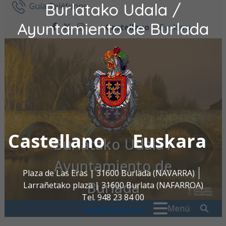
Burlatako Udala /
Ir al contenido
Guía Teléfonos
Ayuntamiento de Burlada
Castellano
Euskara
facebook
twitter
instagram
Castellano
Euskara
Burlatako Udala /
Ayuntamiento de
Plaza de Las Eras | 31600 Burlada (NAVARRA)
Burlada
Larrañetako plaza | 31600 Burlata (NAFARROA)
Tel. 948 23 84 00
Buscar:
" . _
Menú
oac@burlada.es