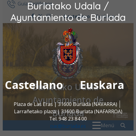
Burlatako Udala /
Ir al contenido
Guía Teléfonos
Ayuntamiento de Burlada
Castellano
Euskara
facebook
twitter
instagram
Castellano
Euskara
Burlatako Udala /
Ayuntamiento de
Plaza de Las Eras | 31600 Burlada (NAVARRA)
Burlada
Larrañetako plaza | 31600 Burlata (NAFARROA)
Tel. 948 23 84 00
Buscar:
" . _
Menú
oac@burlada.es