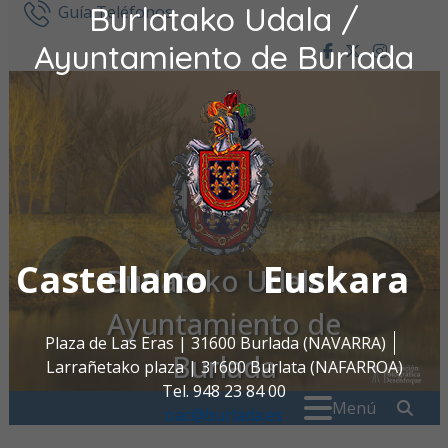
Burlatako Udala /
Ir al contenido
Guía Teléfonos
Ayuntamiento de Burlada
facebook
twitter
insta
Castellano
Euskara
Burlatako Udala /
Ayuntamiento de
Plaza de Las Eras | 31600 Burlada (NAVARRA)
Burlada
Larrañetako plaza | 31600 Burlata (NAFARROA)
Tel. 948 23 84 00
Buscar:
" . _
Menú
oac@burlada.es