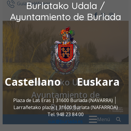
Burlatako Udala /
Ir al contenido
Guía Teléfonos
Ayuntamiento de Burlada
facebook
twitter
insta
Castellano
Euskara
Burlatako Udala /
Ayuntamiento de
Plaza de Las Eras | 31600 Burlada (NAVARRA)
Burlada
Larrañetako plaza | 31600 Burlata (NAFARROA)
Tel. 948 23 84 00
Buscar:
" . _
Menú
oac@burlada.es