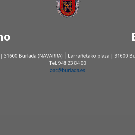
no
s | 31600 Burlada (NAVARRA)
Larrañetako plaza | 31600 B
Tel. 948 23 84 00
oac@burlada.es