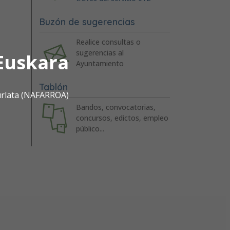
Buzón de sugerencias
Realice consultas o
sugerencias al
Euskara
Ayuntamiento
Tablón
urlata (NAFARROA)
Bandos, convocatorias,
concursos, edictos, empleo
público...