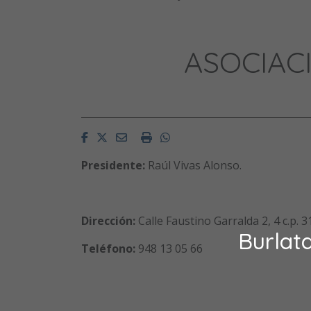
ASOCIAC
Facebook
Twitter
Email
Imprimir
Whatsapp
Presidente:
Raúl Vivas Alonso.
Dirección:
Calle Faustino Garralda 2, 4 c.p.
Burlat
Teléfono:
948 13 05 66