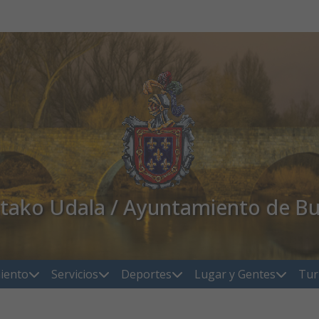
atako Udala / Ayuntamiento de Bu
iento
Servicios
Deportes
Lugar y Gentes
Tur