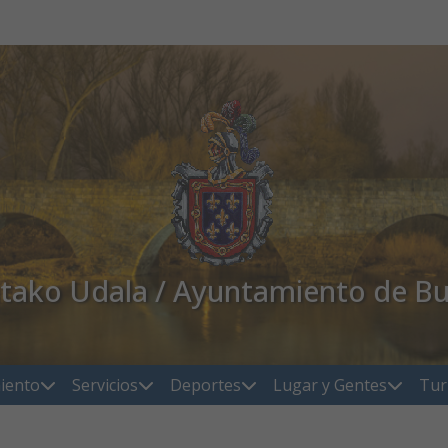
atako Udala / Ayuntamiento de Bu
iento
Servicios
Deportes
Lugar y Gentes
Tur