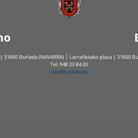
no
s | 31600 Burlada (NAVARRA)
Larrañetako plaza | 31600 B
Tel. 948 23 84 00
oac@burlada.es