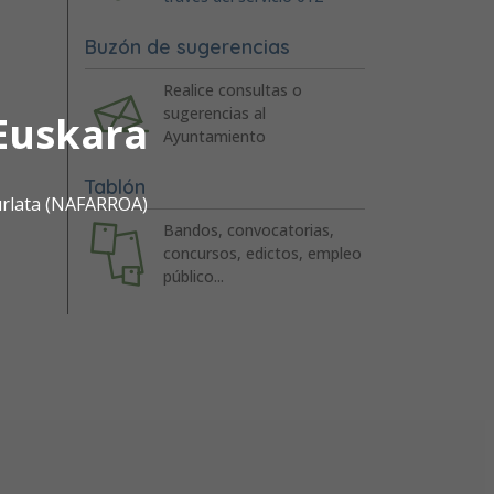
Buzón de sugerencias
Realice consultas o
sugerencias al
Euskara
Ayuntamiento
Tablón
urlata (NAFARROA)
Bandos, convocatorias,
concursos, edictos, empleo
público...