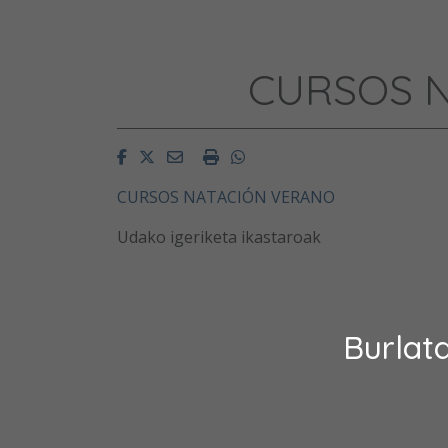
CURSOS N
Facebook
Twitter
Email
Imprimir
Whatsapp
CURSOS NATACIÓN VERANO
Udako igeriketa ikastaroak
Burlat