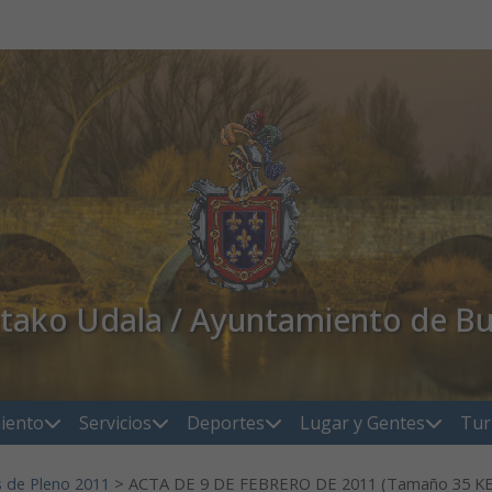
atako Udala / Ayuntamiento de Bu
iento
Servicios
Deportes
Lugar y Gentes
Tur
s de Pleno 2011
>
ACTA DE 9 DE FEBRERO DE 2011 (Tamaño 35 K