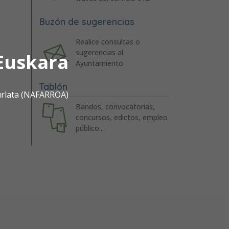
Buzón de sugerencias
Realice consultas o
sugerencias al
Euskara
Ayuntamiento
Tablón
urlata (NAFARROA)
Bandos, convocatorias,
concursos, edictos, empleo
público...