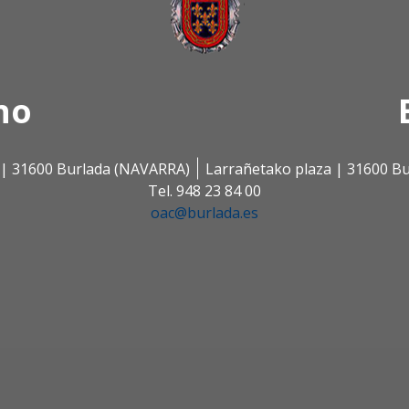
no
s | 31600 Burlada (NAVARRA)
Larrañetako plaza | 31600 B
Tel. 948 23 84 00
oac@burlada.es