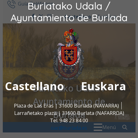
Burlatako Udala /
Ir al contenido
Guía Teléfonos
Ayuntamiento de Burlada
Castellano
Euskara
facebook
twitter
instagram
Castellano
Euskara
Burlatako Udala /
Ayuntamiento de
Plaza de Las Eras | 31600 Burlada (NAVARRA)
Burlada
Larrañetako plaza | 31600 Burlata (NAFARROA)
Tel. 948 23 84 00
Buscar:
" . _
Menú
oac@burlada.es