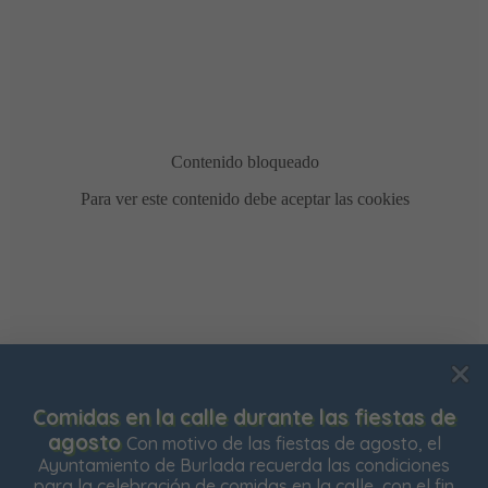
Usamos cookies para mejorar su experiencia de
Comidas en la calle durante las fiestas de
navegación en nuestra web, para mostrarle contenidos
agosto
Con motivo de las fiestas de agosto, el
personalizados y analizar el tráfico de nuestra web.
Ayuntamiento de Burlada recuerda las condiciones
para la celebración de comidas en la calle, con el fin