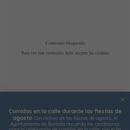
Usamos cookies para mejorar su experiencia de
Comidas en la calle durante las fiestas de
navegación en nuestra web, para mostrarle contenidos
agosto
Con motivo de las fiestas de agosto, el
personalizados y analizar el tráfico de nuestra web.
Ayuntamiento de Burlada recuerda las condiciones
para la celebración de comidas en la calle, con el fin