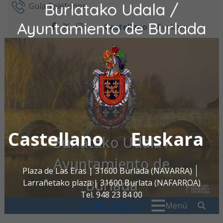
Burlatako Udala /
Ir al contenido
Guía Teléfonos
Ayuntamiento de Burlada
Castellano
Euskara
facebook
twitter
instagram
Castellano
Euskara
Burlatako Udala /
Ayuntamiento de
Plaza de Las Eras | 31600 Burlada (NAVARRA)
Burlada
Larrañetako plaza | 31600 Burlata (NAFARROA)
Tel. 948 23 84 00
Buscar:
" . _
Menú
oac@burlada.es