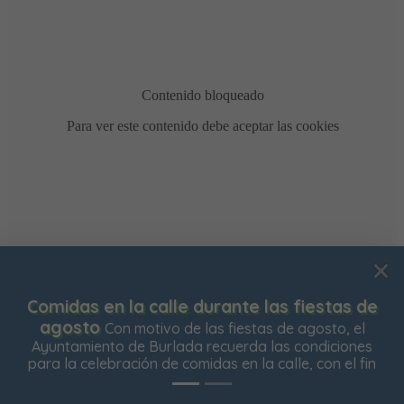
Usamos cookies para mejorar su experiencia de
Comidas en la calle durante las fiestas de
navegación en nuestra web, para mostrarle contenidos
agosto
Con motivo de las fiestas de agosto, el
personalizados y analizar el tráfico de nuestra web.
Ayuntamiento de Burlada recuerda las condiciones
para la celebración de comidas en la calle, con el fin
Aceptar todas
Rechazar todas
Configurar