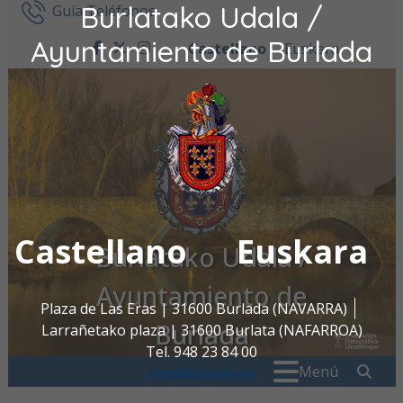
Burlatako Udala /
Ir al contenido
Guía Teléfonos
Ayuntamiento de Burlada
Castellano
Euskara
facebook
twitter
instagram
Castellano
Euskara
Burlatako Udala /
Ayuntamiento de
Plaza de Las Eras | 31600 Burlada (NAVARRA)
Burlada
Larrañetako plaza | 31600 Burlata (NAFARROA)
Tel. 948 23 84 00
Buscar:
" . _
Menú
oac@burlada.es