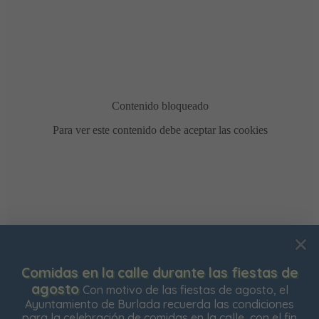
Usamos cookies para mejorar su experiencia de
Comidas en la calle durante las fiestas de
navegación en nuestra web, para mostrarle contenidos
agosto
Con motivo de las fiestas de agosto, el
personalizados y analizar el tráfico de nuestra web.
Ayuntamiento de Burlada recuerda las condiciones
para la celebración de comidas en la calle, con el fin