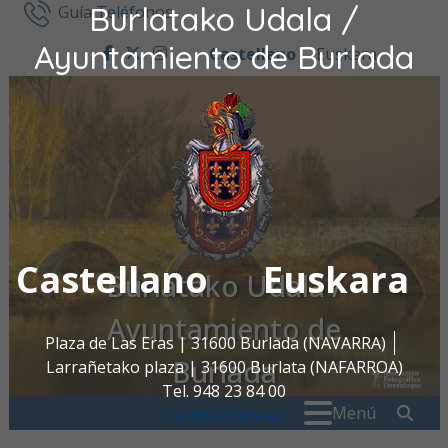
Burlatako Udala /
Ir al contenido
Guía Teléfonos
Ayuntamiento de Burlada
Castellano
Euskara
facebook
twitter
instagram
Castellano
Euskara
Burlatako Udala /
Ayuntamiento de
Plaza de Las Eras | 31600 Burlada (NAVARRA)
Burlada
Larrañetako plaza | 31600 Burlata (NAFARROA)
Tel. 948 23 84 00
Buscar:
" . _
Menú
oac@burlada.es