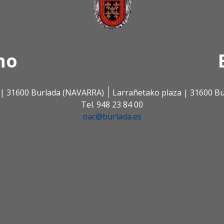
no
s | 31600 Burlada (NAVARRA)
Larrañetako plaza | 31600 B
Tel. 948 23 84 00
oac@burlada.es