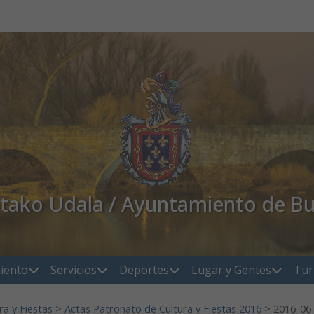
atako Udala / Ayuntamiento de Bu
iento
Servicios
Deportes
Lugar y Gentes
Tur
ra y Fiestas
>
Actas Patronato de Cultura y Fiestas 2016
>
2016-06-