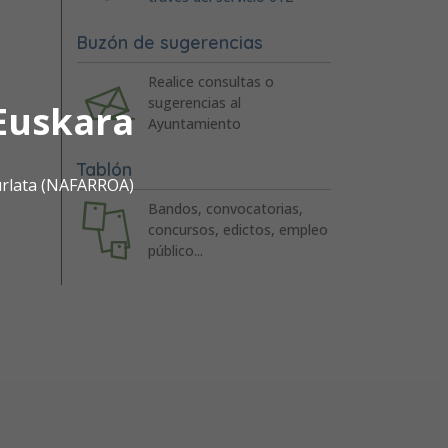
Buzón de sugerencias
Realice consultas o
sugerencias al
Euskara
Ayuntamiento
Tablón
urlata (NAFARROA)
Bandos, convocatorias,
concursos, edictos, empleo
público...