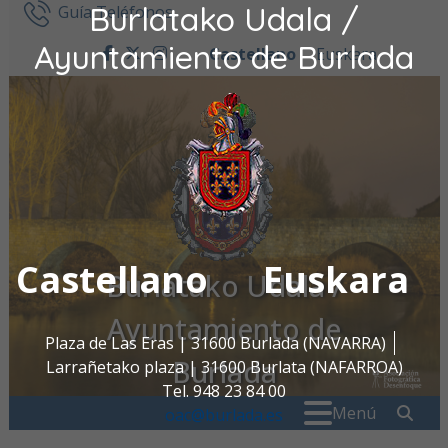
Burlatako Udala /
Ir al contenido
Guía Teléfonos
Ayuntamiento de Burlada
Castellano
Euskara
facebook
twitter
instagram
Castellano
Euskara
Burlatako Udala /
Ayuntamiento de
Plaza de Las Eras | 31600 Burlada (NAVARRA)
Burlada
Larrañetako plaza | 31600 Burlata (NAFARROA)
Tel. 948 23 84 00
Buscar:
" . _
Menú
oac@burlada.es