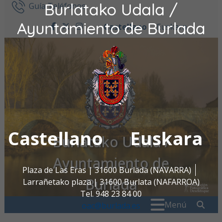
Burlatako Udala /
Ir al contenido
Guía Teléfonos
Ayuntamiento de Burlada
Castellano
Euskara
facebook
twitter
instagram
Castellano
Euskara
Burlatako Udala /
Ayuntamiento de
Plaza de Las Eras | 31600 Burlada (NAVARRA)
Burlada
Larrañetako plaza | 31600 Burlata (NAFARROA)
Tel. 948 23 84 00
Buscar:
" . _
Menú
oac@burlada.es