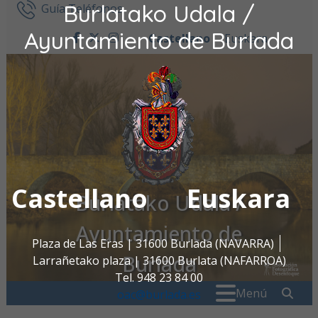
Burlatako Udala /
Ir al contenido
Guía Teléfonos
Ayuntamiento de Burlada
Castellano
Euskara
facebook
twitter
instagram
Castellano
Euskara
Burlatako Udala /
Ayuntamiento de
Plaza de Las Eras | 31600 Burlada (NAVARRA)
Burlada
Larrañetako plaza | 31600 Burlata (NAFARROA)
Tel. 948 23 84 00
Buscar:
" . _
Menú
oac@burlada.es