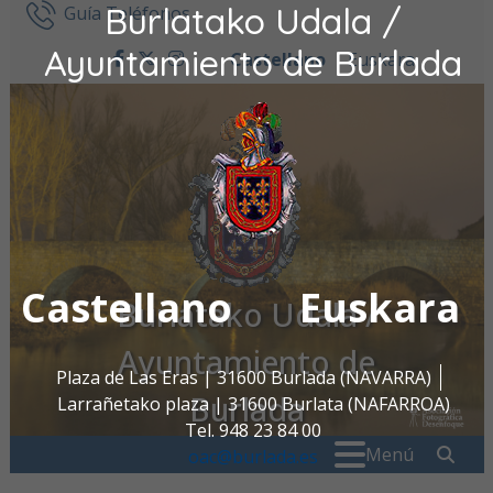
Burlatako Udala /
Ir al contenido
Guía Teléfonos
Ayuntamiento de Burlada
Castellano
Euskara
facebook
twitter
instagram
Castellano
Euskara
Burlatako Udala /
Ayuntamiento de
Plaza de Las Eras | 31600 Burlada (NAVARRA)
Burlada
Larrañetako plaza | 31600 Burlata (NAFARROA)
Tel. 948 23 84 00
Buscar:
" . _
Menú
oac@burlada.es