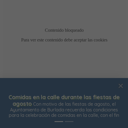
Usamos cookies para mejorar su experiencia de
Comidas en la calle durante las fiestas de
navegación en nuestra web, para mostrarle contenidos
agosto
Con motivo de las fiestas de agosto, el
personalizados y analizar el tráfico de nuestra web.
Ayuntamiento de Burlada recuerda las condiciones
para la celebración de comidas en la calle, con el fin
Aceptar todas
Rechazar todas
Configurar