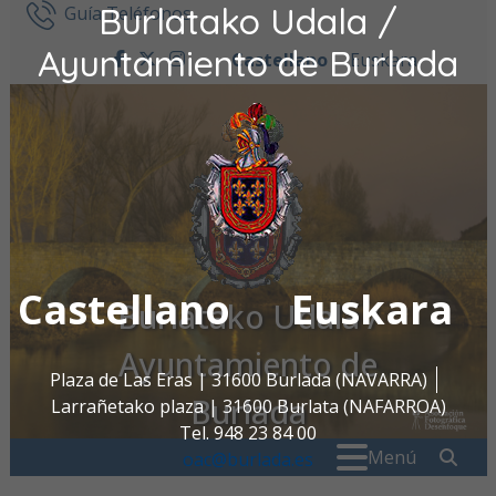
Burlatako Udala /
Ir al contenido
Guía Teléfonos
Ayuntamiento de Burlada
Castellano
Euskara
facebook
twitter
instagram
Castellano
Euskara
Burlatako Udala /
Ayuntamiento de
Plaza de Las Eras | 31600 Burlada (NAVARRA)
Burlada
Larrañetako plaza | 31600 Burlata (NAFARROA)
Tel. 948 23 84 00
Buscar:
" . _
Menú
oac@burlada.es