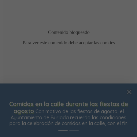
Usamos cookies para mejorar su experiencia de
Comidas en la calle durante las fiestas de
navegación en nuestra web, para mostrarle contenidos
agosto
Con motivo de las fiestas de agosto, el
personalizados y analizar el tráfico de nuestra web.
Ayuntamiento de Burlada recuerda las condiciones
para la celebración de comidas en la calle, con el fin
Aceptar todas
Rechazar todas
Configurar