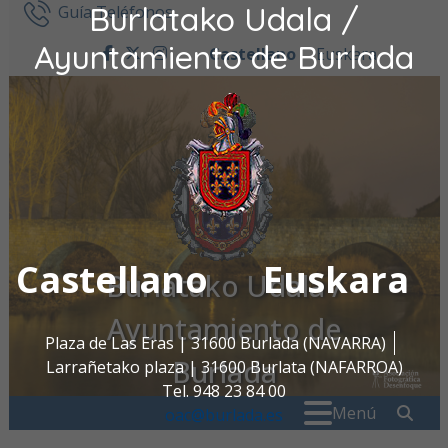
Burlatako Udala /
Ir al contenido
Guía Teléfonos
Ayuntamiento de Burlada
Castellano
Euskara
facebook
twitter
instagram
Castellano
Euskara
Burlatako Udala /
Ayuntamiento de
Plaza de Las Eras | 31600 Burlada (NAVARRA)
Burlada
Larrañetako plaza | 31600 Burlata (NAFARROA)
Tel. 948 23 84 00
Buscar:
" . _
Menú
oac@burlada.es