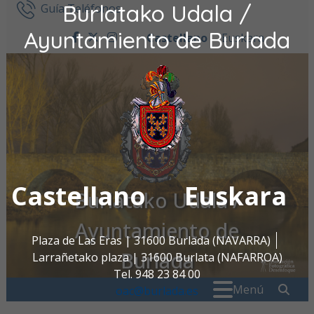
Burlatako Udala /
Ir al contenido
Guía Teléfonos
Ayuntamiento de Burlada
Castellano
Euskara
facebook
twitter
instagram
Castellano
Euskara
Burlatako Udala /
Ayuntamiento de
Plaza de Las Eras | 31600 Burlada (NAVARRA)
Burlada
Larrañetako plaza | 31600 Burlata (NAFARROA)
Tel. 948 23 84 00
Buscar:
" . _
Menú
oac@burlada.es