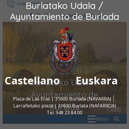
Burlatako Udala /
Ir al contenido
Guía Teléfonos
Ayuntamiento de Burlada
Castellano
Euskara
facebook
twitter
instagram
Castellano
Euskara
Burlatako Udala /
Ayuntamiento de
Plaza de Las Eras | 31600 Burlada (NAVARRA)
Burlada
Larrañetako plaza | 31600 Burlata (NAFARROA)
Tel. 948 23 84 00
Buscar:
" . _
Menú
oac@burlada.es