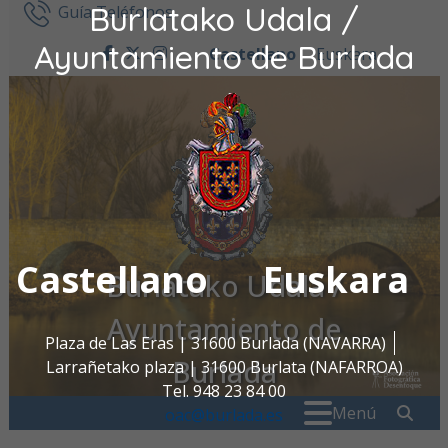
Burlatako Udala /
Ir al contenido
Guía Teléfonos
Ayuntamiento de Burlada
Castellano
Euskara
facebook
twitter
instagram
Castellano
Euskara
Burlatako Udala /
Ayuntamiento de
Plaza de Las Eras | 31600 Burlada (NAVARRA)
Burlada
Larrañetako plaza | 31600 Burlata (NAFARROA)
Tel. 948 23 84 00
Buscar:
" . _
Menú
oac@burlada.es