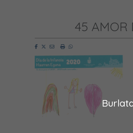
45 AMOR 
Facebook
Twitter
Email
Imprimir
Whatsapp
Burlat