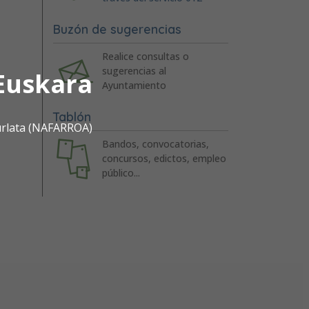
Buzón de sugerencias
Realice consultas o
sugerencias al
Euskara
Ayuntamiento
Tablón
urlata (NAFARROA)
Bandos, convocatorias,
concursos, edictos, empleo
público...