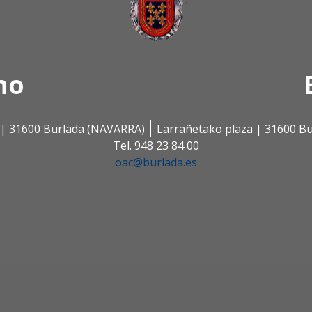
no
s | 31600 Burlada (NAVARRA)
Larrañetako plaza | 31600 B
Tel. 948 23 84 00
oac@burlada.es