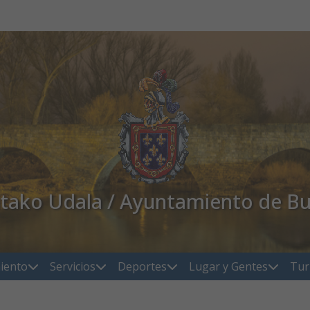
atako Udala / Ayuntamiento de Bu
iento
Servicios
Deportes
Lugar y Gentes
Tur