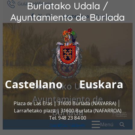
Burlatako Udala /
Ir al contenido
Guía Teléfonos
Ayuntamiento de Burlada
Castellano
Euskara
facebook
twitter
instagram
Castellano
Euskara
Burlatako Udala /
Ayuntamiento de
Plaza de Las Eras | 31600 Burlada (NAVARRA)
Burlada
Larrañetako plaza | 31600 Burlata (NAFARROA)
Tel. 948 23 84 00
Buscar:
" . _
Menú
oac@burlada.es