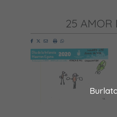
25 AMOR 
Facebook
Twitter
Email
Imprimir
Whatsapp
Burlat