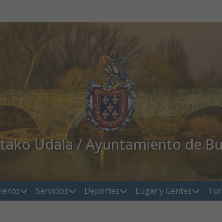
atako Udala / Ayuntamiento de Bu
iento
Servicios
Deportes
Lugar y Gentes
Tur