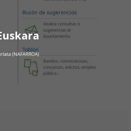
Buzón de sugerencias
Realice consultas o
sugerencias al
Euskara
Ayuntamiento
Tablón
urlata (NAFARROA)
Bandos, convocatorias,
concursos, edictos, empleo
público...