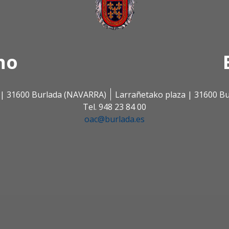
no
s | 31600 Burlada (NAVARRA)
Larrañetako plaza | 31600 B
Tel. 948 23 84 00
oac@burlada.es