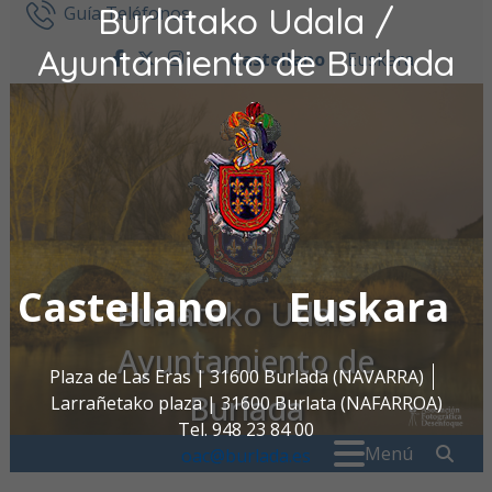
Burlatako Udala /
Ir al contenido
Guía Teléfonos
Ayuntamiento de Burlada
Castellano
Euskara
facebook
twitter
instagram
Castellano
Euskara
Burlatako Udala /
Ayuntamiento de
Plaza de Las Eras | 31600 Burlada (NAVARRA)
Burlada
Larrañetako plaza | 31600 Burlata (NAFARROA)
Tel. 948 23 84 00
Buscar:
" . _
Menú
oac@burlada.es