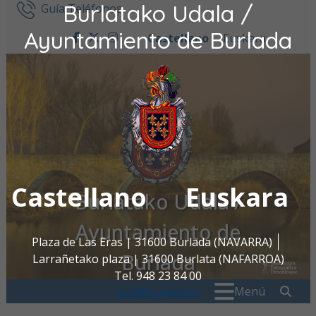
Burlatako Udala /
Ir al contenido
Guía Teléfonos
Ayuntamiento de Burlada
Castellano
Euskara
facebook
twitter
instagram
Castellano
Euskara
Burlatako Udala /
Ayuntamiento de
Plaza de Las Eras | 31600 Burlada (NAVARRA)
Burlada
Larrañetako plaza | 31600 Burlata (NAFARROA)
Tel. 948 23 84 00
Buscar:
" . _
Menú
oac@burlada.es