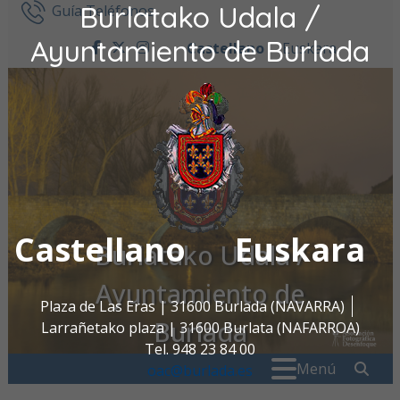
Burlatako Udala /
Ir al contenido
Guía Teléfonos
Ayuntamiento de Burlada
Castellano
Euskara
facebook
twitter
instagram
Castellano
Euskara
Burlatako Udala /
Ayuntamiento de
Plaza de Las Eras | 31600 Burlada (NAVARRA)
Burlada
Larrañetako plaza | 31600 Burlata (NAFARROA)
Tel. 948 23 84 00
Buscar:
" . _
Menú
oac@burlada.es