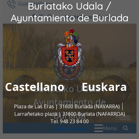
Burlatako Udala /
Ir al contenido
Guía Teléfonos
Ayuntamiento de Burlada
Castellano
Euskara
facebook
twitter
instagram
Castellano
Euskara
Burlatako Udala /
Ayuntamiento de
Plaza de Las Eras | 31600 Burlada (NAVARRA)
Burlada
Larrañetako plaza | 31600 Burlata (NAFARROA)
Tel. 948 23 84 00
Buscar:
" . _
Menú
oac@burlada.es