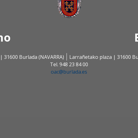
no
s | 31600 Burlada (NAVARRA)
Larrañetako plaza | 31600 B
Tel. 948 23 84 00
oac@burlada.es