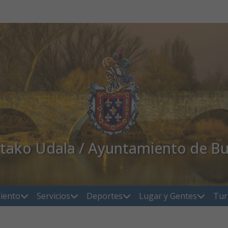
atako Udala / Ayuntamiento de Bu
iento
Servicios
Deportes
Lugar y Gentes
Tur