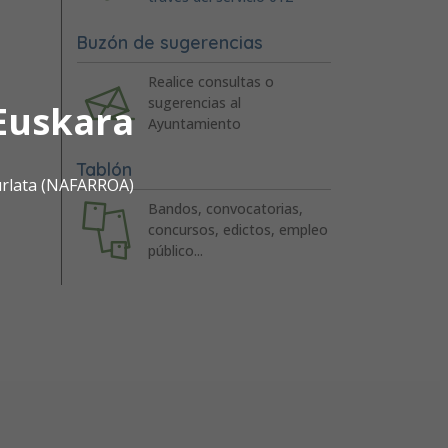
Buzón de sugerencias
Realice consultas o
sugerencias al
Euskara
Ayuntamiento
Tablón
urlata (NAFARROA)
Bandos, convocatorias,
concursos, edictos, empleo
público...