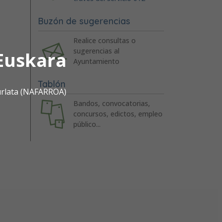
Buzón de sugerencias
Realice consultas o
sugerencias al
Euskara
Ayuntamiento
Tablón
urlata (NAFARROA)
Bandos, convocatorias,
concursos, edictos, empleo
público...