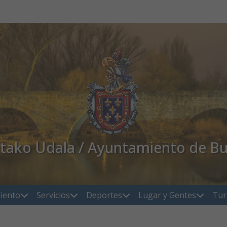
atako Udala / Ayuntamiento de Bu
iento
Servicios
Deportes
Lugar y Gentes
Tur