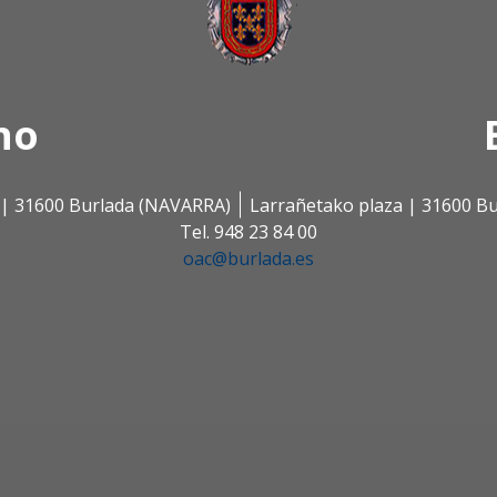
no
s | 31600 Burlada (NAVARRA)
Larrañetako plaza | 31600 B
Tel. 948 23 84 00
oac@burlada.es