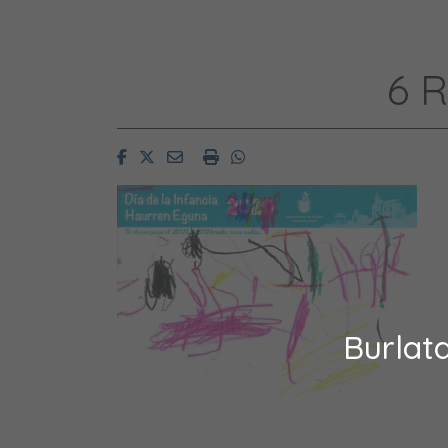
6 R
Facebook
Twitter
Email
Imprimir
Whatsapp
Burlat