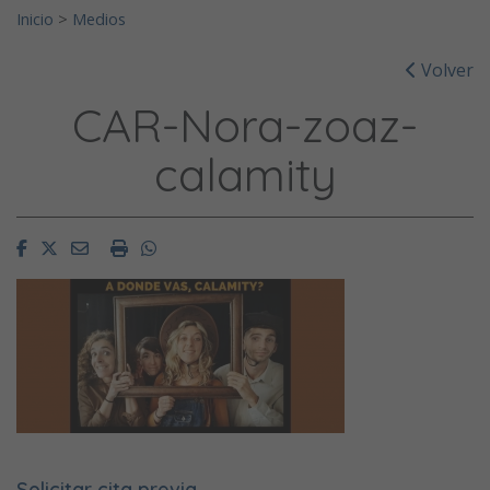
Inicio
>
Medios
Volver
CAR-Nora-zoaz-
calamity
Facebook
Twitter
Email
Imprimir
Whatsapp
Solicitar cita previa