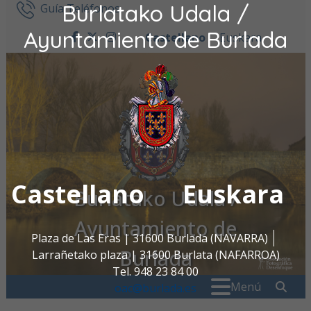
Burlatako Udala /
Ir al contenido
Guía Teléfonos
Ayuntamiento de Burlada
Castellano
Euskara
facebook
twitter
instagram
Castellano
Euskara
Burlatako Udala /
Ayuntamiento de
Plaza de Las Eras | 31600 Burlada (NAVARRA)
Burlada
Larrañetako plaza | 31600 Burlata (NAFARROA)
Tel. 948 23 84 00
Buscar:
" . _
Menú
oac@burlada.es