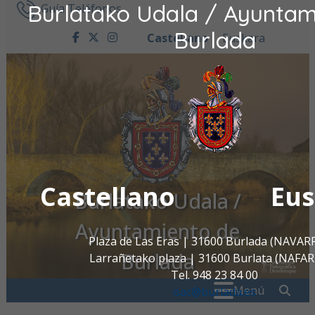
Burlatako Udala / Ayuntam
Ir al contenido
Guía Teléfonos
Burlada
Castellano
Euskara
facebook
twitter
instagram
Castellano
Eus
Burlatako Udala /
Ayuntamiento de
Plaza de Las Eras | 31600 Burlada (NAVAR
Burlada
Larrañetako plaza | 31600 Burlata (NAFA
Tel. 948 23 84 00
Buscar:
" . _
Menú
oac@burlada.es