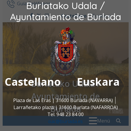
Burlatako Udala /
Ir al contenido
Guía Teléfonos
Ayuntamiento de Burlada
Castellano
Euskara
facebook
twitter
instagram
Castellano
Euskara
Burlatako Udala /
Ayuntamiento de
Plaza de Las Eras | 31600 Burlada (NAVARRA)
Burlada
Larrañetako plaza | 31600 Burlata (NAFARROA)
Tel. 948 23 84 00
Buscar:
" . _
Menú
oac@burlada.es