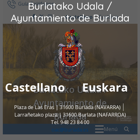
Burlatako Udala /
Ir al contenido
Guía Teléfonos
Ayuntamiento de Burlada
Castellano
Euskara
facebook
twitter
instagram
Castellano
Euskara
Burlatako Udala /
Ayuntamiento de
Plaza de Las Eras | 31600 Burlada (NAVARRA)
Burlada
Larrañetako plaza | 31600 Burlata (NAFARROA)
Tel. 948 23 84 00
Buscar:
" . _
Menú
oac@burlada.es