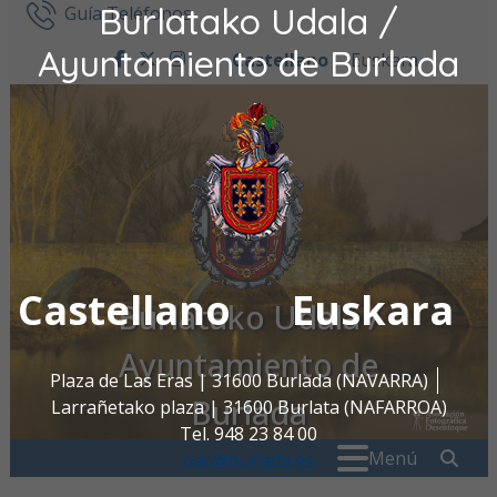
Burlatako Udala /
Ir al contenido
Guía Teléfonos
Ayuntamiento de Burlada
Castellano
Euskara
facebook
twitter
instagram
Castellano
Euskara
Burlatako Udala /
Ayuntamiento de
Plaza de Las Eras | 31600 Burlada (NAVARRA)
Burlada
Larrañetako plaza | 31600 Burlata (NAFARROA)
Tel. 948 23 84 00
Buscar:
" . _
Menú
oac@burlada.es