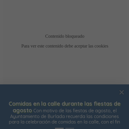
Usamos cookies para mejorar su experiencia de
Comidas en la calle durante las fiestas de
navegación en nuestra web, para mostrarle contenidos
agosto
Con motivo de las fiestas de agosto, el
personalizados y analizar el tráfico de nuestra web.
Ayuntamiento de Burlada recuerda las condiciones
para la celebración de comidas en la calle, con el fin
Aceptar todas
Rechazar todas
Configurar