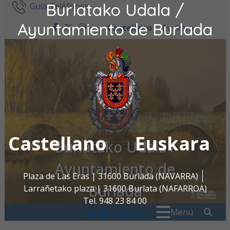
Burlatako Udala /
Ir al contenido
Guía Teléfonos
Ayuntamiento de Burlada
Castellano
Euskara
facebook
twitter
instagram
Castellano
Euskara
Burlatako Udala /
Ayuntamiento de
Plaza de Las Eras | 31600 Burlada (NAVARRA)
Burlada
Larrañetako plaza | 31600 Burlata (NAFARROA)
Tel. 948 23 84 00
Buscar:
" . _
Menú
oac@burlada.es