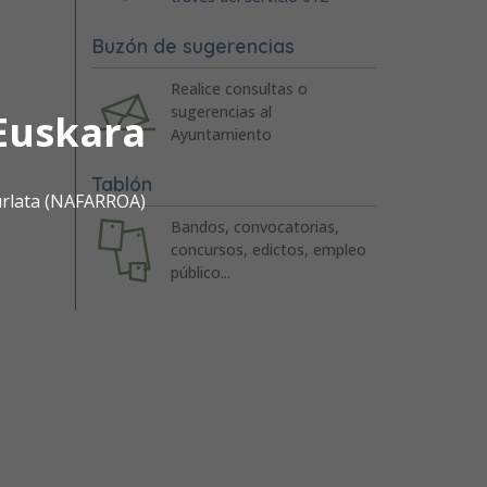
Buzón de sugerencias
Realice consultas o
sugerencias al
Euskara
Ayuntamiento
Tablón
urlata (NAFARROA)
Bandos, convocatorias,
concursos, edictos, empleo
público...