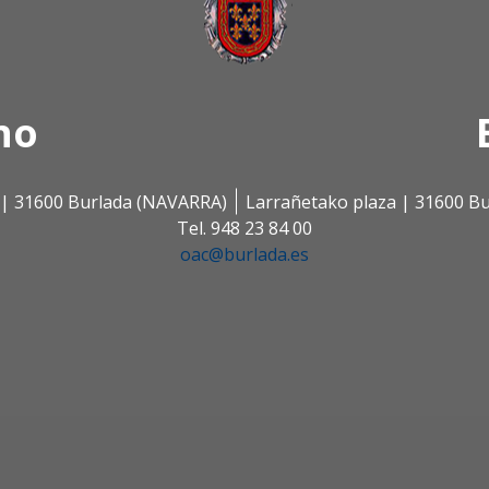
no
s | 31600 Burlada (NAVARRA)
Larrañetako plaza | 31600 B
Tel. 948 23 84 00
oac@burlada.es