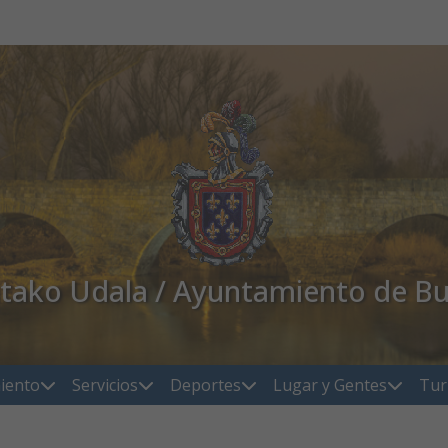
atako Udala / Ayuntamiento de Bu
iento
Servicios
Deportes
Lugar y Gentes
Tur