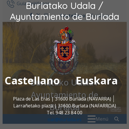
Burlatako Udala /
Ir al contenido
Guía Teléfonos
Ayuntamiento de Burlada
Castellano
Euskara
facebook
twitter
instagram
Castellano
Euskara
Burlatako Udala /
Ayuntamiento de
Plaza de Las Eras | 31600 Burlada (NAVARRA)
Burlada
Larrañetako plaza | 31600 Burlata (NAFARROA)
Tel. 948 23 84 00
Buscar:
" . _
Menú
oac@burlada.es