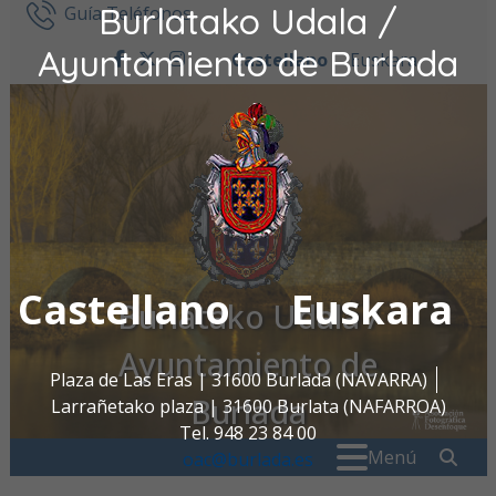
Burlatako Udala /
Ir al contenido
Guía Teléfonos
Ayuntamiento de Burlada
Castellano
Euskara
facebook
twitter
instagram
Castellano
Euskara
Burlatako Udala /
Ayuntamiento de
Plaza de Las Eras | 31600 Burlada (NAVARRA)
Burlada
Larrañetako plaza | 31600 Burlata (NAFARROA)
Tel. 948 23 84 00
Buscar:
" . _
Menú
oac@burlada.es