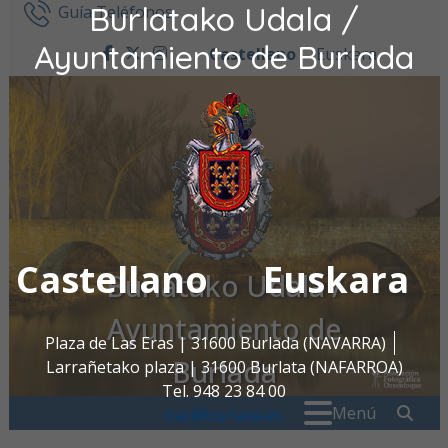
Burlatako Udala /
Ir al contenido
Guía Teléfonos
Ayuntamiento de Burlada
Castellano
Euskara
facebook
twitter
instagram
Castellano
Euskara
Burlatako Udala /
Ayuntamiento de
Plaza de Las Eras | 31600 Burlada (NAVARRA)
Burlada
Larrañetako plaza | 31600 Burlata (NAFARROA)
Tel. 948 23 84 00
Buscar:
" . _
Menú
oac@burlada.es