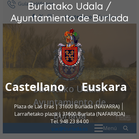
Burlatako Udala /
Ir al contenido
Guía Teléfonos
Ayuntamiento de Burlada
Castellano
Euskara
facebook
twitter
instagram
Castellano
Euskara
Burlatako Udala /
Ayuntamiento de
Plaza de Las Eras | 31600 Burlada (NAVARRA)
Burlada
Larrañetako plaza | 31600 Burlata (NAFARROA)
Tel. 948 23 84 00
Buscar:
" . _
Menú
oac@burlada.es