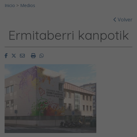
Inicio
>
Medios
Volver
Ermitaberri kanpotik
Facebook
Twitter
Email
Imprimir
Whatsapp